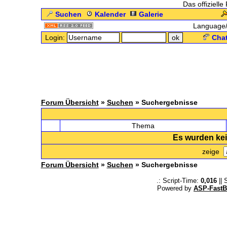
Das offizielle
Suchen
Kalender
Galerie
Language
Login:
Chat
Forum Übersicht
»
Suchen
» Suchergebnisse
.: 
Thema
Es wurden ke
zeige
Forum Übersicht
»
Suchen
» Suchergebnisse
.: Script-Time:
0,016
|| 
Powered by
ASP-FastB