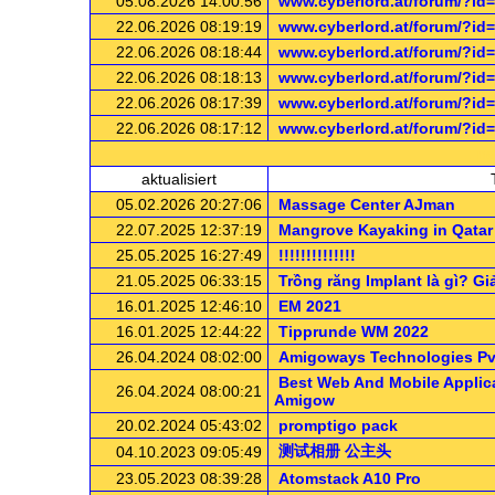
05.08.2026 14:00:56
www.cyberlord.at/forum/?id
22.06.2026 08:19:19
www.cyberlord.at/forum/?id
22.06.2026 08:18:44
www.cyberlord.at/forum/?id
22.06.2026 08:18:13
www.cyberlord.at/forum/?id
22.06.2026 08:17:39
www.cyberlord.at/forum/?id
22.06.2026 08:17:12
www.cyberlord.at/forum/?id
.: n
aktualisiert
05.02.2026 20:27:06
Massage Center AJman
22.07.2025 12:37:19
Mangrove Kayaking in Qatar
25.05.2025 16:27:49
!!!!!!!!!!!!!!
21.05.2025 06:33:15
Trồng răng Implant là gì? Gi
16.01.2025 12:46:10
EM 2021
16.01.2025 12:44:22
Tipprunde WM 2022
26.04.2024 08:02:00
Amigoways Technologies Pv
Best Web And Mobile Applic
26.04.2024 08:00:21
Amigow
20.02.2024 05:43:02
promptigo pack
测试相册 公主头
04.10.2023 09:05:49
23.05.2023 08:39:28
Atomstack A10 Pro