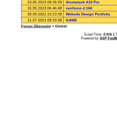
23.05.2023 08:36:59
Atomstack A10 Pro
15.05.2023 06:46:48
cenforce d 160
30.09.2022 23:23:39
Website Design Portfolio
21.07.2022 09:33:38
GAME
Forum Übersicht
» Global
.: Script-Time:
0,016
|| 
Powered by
ASP-FastB