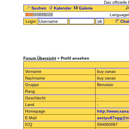
Das offizielle
Suchen
Kalender
Galerie
Language
Login:
Chat
Forum Übersicht
» Profil ansehen
.: Pr
Vorname
buy xanax
Nachname
buy xanax
Gruppe
Benutzer
Rang
Geschlecht
-
Land
-
Homepage
http://www.xan
E-Mail
azctyu67sgg@m
ICQ
994060087