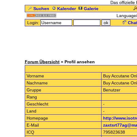
Das offizielle
Suchen
Kalender
Galerie
Language
Login:
Chat
Forum Übersicht
» Profil ansehen
.: Profil v
Vorname
Buy Accutane Onl
Nachname
Buy Accutane Onl
Gruppe
Benutzer
Rang
Geschlecht
-
Land
-
Homepage
http://www.isot
E-Mail
zaxtsrt77ag@ma
ICQ
795823638