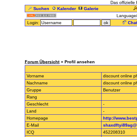
Das offizielle
Suchen
Kalender
Galerie
Language
Login:
Chat
Forum Übersicht
» Profil ansehen
.: Profil von
Vorname
discount online 
Nachname
discount online 
Gruppe
Benutzer
Rang
Geschlecht
-
Land
-
Homepage
http://www.best
E-Mail
shaxdftyi89ag@
ICQ
452208310