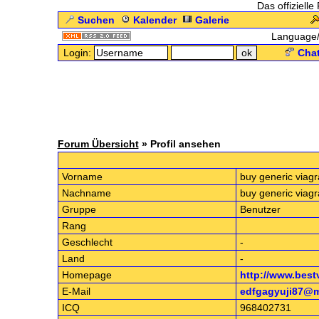
Das offizielle
Suchen
Kalender
Galerie
Language
Login:
Chat
Forum Übersicht
» Profil ansehen
.: Profil 
Vorname
buy generic viagr
Nachname
buy generic viagr
Gruppe
Benutzer
Rang
Geschlecht
-
Land
-
Homepage
http://www.best
E-Mail
edfgagyuji87@m
ICQ
968402731