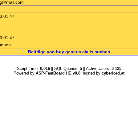
ag@mail.com
3:01:47
3:01:47
sehen
Beiträge von buy generic cialis suchen
.: Script-Time:
0,016
|| SQL-Queries:
5
|| Active-Users:
3 125
:.
Powered by
ASP-FastBoard
HE
v0.8
, hosted by
cyberlord.at