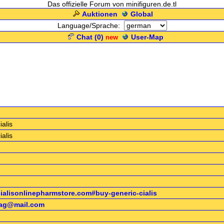
Das offizielle Forum von minifiguren.de.tl
Auktionen
Global
Language/Sprache:
Chat (
0
)
User-Map
new
.: Profil von buy generic cialis :.
ialis
ialis
cialisonlinepharmstore.com#buy-generic-cialis
6ag@mail.com