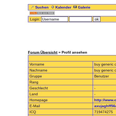
Suchen
Kalender
Galerie
Login:
Forum Übersicht
» Profil ansehen
Vorname
buy generic c
Nachname
buy generic c
Gruppe
Benutzer
Rang
Geschlecht
-
Land
-
Homepage
http://www.
E-Mail
axujaghff5
ICQ
719474275