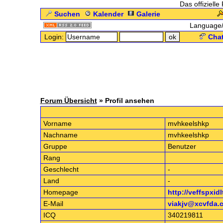
Das offizielle
Suchen
Kalender
Galerie
Language
Login:
Chat
Forum Übersicht
» Profil ansehen
.: Prof
Vorname
mvhkeelshkp
Nachname
mvhkeelshkp
Gruppe
Benutzer
Rang
Geschlecht
-
Land
-
Homepage
http://veffspxid
E-Mail
viakjv@xcvfda.
ICQ
340219811