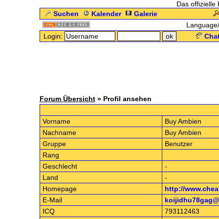
Das offizielle
Suchen
Kalender
Galerie
Language
Login:
Chat
Forum Übersicht
» Profil ansehen
.: Pro
Vorname
Buy Ambien
Nachname
Buy Ambien
Gruppe
Benutzer
Rang
Geschlecht
-
Land
-
Homepage
http://www.che
E-Mail
koijidhu78gag@
ICQ
793112463