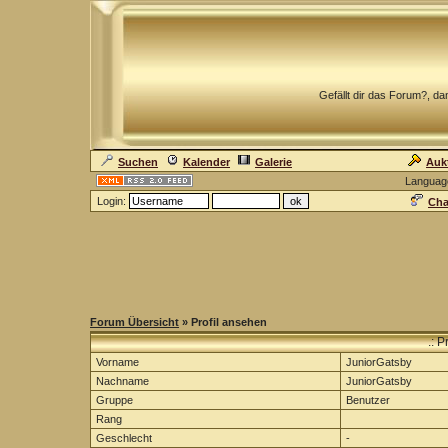
Gefällt dir das Forum?, dan
Suchen
Kalender
Galerie
Auk
Languag
Login:
Cha
Forum Übersicht
» Profil ansehen
.: P
Vorname
JuniorGatsby
Nachname
JuniorGatsby
Gruppe
Benutzer
Rang
Geschlecht
-