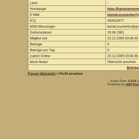
Land
-
Homepage
http://hartmanneve
E-Mail
leonid.izumenko@
ICQ
492618477
MSN Messenger
leonid.izumenko@gm
Geburtsdatum
18.06.1981
Mitglied seit
23.12.2009 03:06:46
Beiträge
0
Beiträge pro Tag
0
zuletzt Online
23.12.2009 03:06:46
letzte Aktion
Übersicht ansehen
Beiträ
Forum Übersicht
» Profil ansehen
.: Script-Time:
0,016
|
Powered by
ASP-Fas