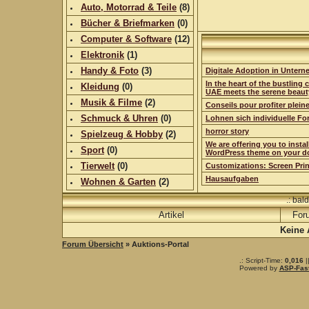
Auto, Motorrad & Teile
(
8
)
Bücher & Briefmarken
(0)
Computer & Software
(
12
)
Elektronik
(
1
)
Handy & Foto
(
3
)
Digitale Adoption in Unter
In the heart of the bustling c
Kleidung
(0)
UAE meets the serene beaut
Musik & Filme
(
2
)
Conseils pour profiter plei
Schmuck & Uhren
(0)
Lohnen sich individuelle Fo
horror story
Spielzeug & Hobby
(
2
)
We are offering you to insta
Sport
(0)
WordPress theme on your d
Tierwelt
(0)
Customizations: Screen Pri
Hausaufgaben
Wohnen & Garten
(
2
)
.: bal
Artikel
For
Keine 
Forum Übersicht
» Auktions-Portal
.: Script-Time:
0,016
|
Powered by
ASP-Fas