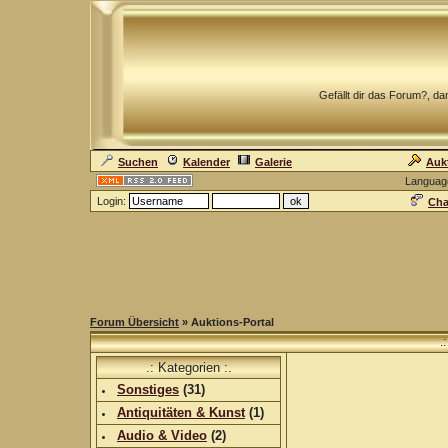
Gefällt dir das Forum?, dan
Suchen
Kalender
Galerie
Auk
Languag
Login:
Cha
Forum Übersicht
» Auktions-Portal
.
.: Kategorien :.
Sonstiges
(
31
)
Antiquitäten & Kunst
(
1
)
Audio & Video
(
2
)