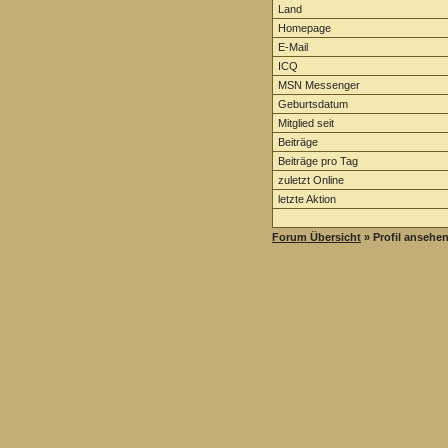
Land
Homepage
E-Mail
ICQ
MSN Messenger
Geburtsdatum
Mitglied seit
Beiträge
Beiträge pro Tag
zuletzt Online
letzte Aktion
Forum Übersicht
» Profil ansehe