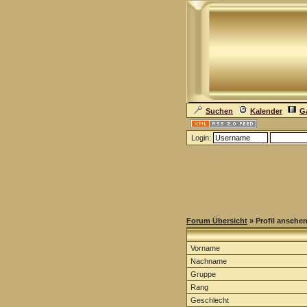
Suchen
Kalender
Ga
Login:
Forum Übersicht
» Profil ansehe
Vorname
Nachname
Gruppe
Rang
Geschlecht