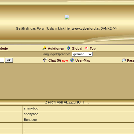
Gefällt dir das Forum?, dann klick hier
www.cyberlord.at
DANKE ^-^ !
lerie
Auktionen
Global
Top
Language/Sprache:
Chat (
0
)
User-Map
Pas
new
n
.: Profil von AEZZQjsUTHj :.
shanyboo
shanyboo
Benutzer
-