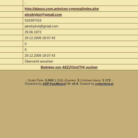
-
http://alasus.com.ar/prices-zyprexa/index.php
ploskiykot@gmail.com
916397419
ploskiykot@gmail.com
29.06.1973
29.12.2009 18:07:43
0
0
29.12.2009 18:07:43
Übersicht ansehen
Beiträge von AEZZQjsUTHj suchen
n
.: Script-Time:
0,000
|| SQL-Queries:
5
|| Active-Users:
3 172
:.
Powered by
ASP-FastBoard
HE
v0.8
, hosted by
cyberlord.at