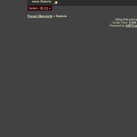
neue Galerie
Seiten: (
1
) [1]
»
Forum Übersicht
» Galerie
©BlackNicoleKa
.: Script-Time:
0,016
Powered by
ASP-Fas