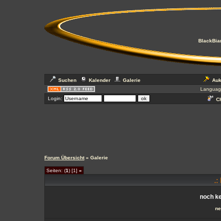
BlackBian
Suchen
Kalender
Galerie
Auk
Languag
Login:
Ch
Forum Übersicht
» Galerie
Seiten: (
1
) [1]
»
.:
noch ke
ne