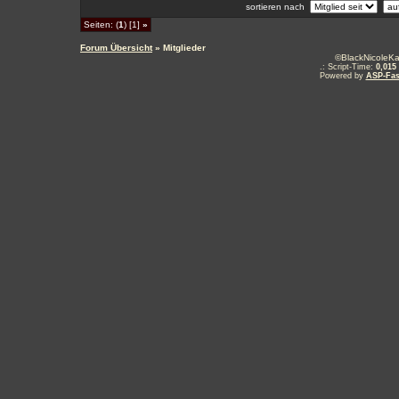
sortieren nach
Seiten: (
1
) [1]
»
Forum Übersicht
» Mitglieder
©BlackNicoleKa
.: Script-Time:
0,015
Powered by
ASP-Fas