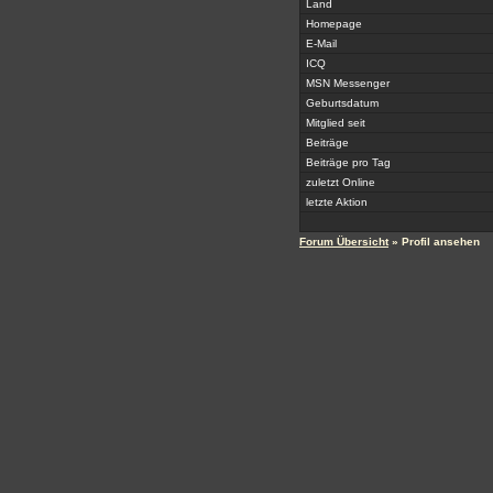
Land
Homepage
E-Mail
ICQ
MSN Messenger
Geburtsdatum
Mitglied seit
Beiträge
Beiträge pro Tag
zuletzt Online
letzte Aktion
Forum Übersicht
» Profil ansehen