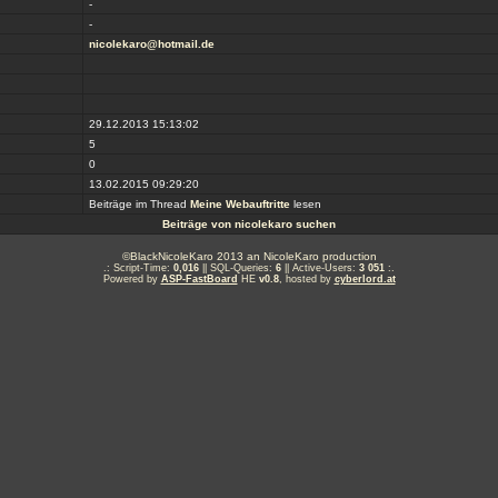
-
-
nicolekaro@hotmail.de
29.12.2013 15:13:02
5
0
13.02.2015 09:29:20
Beiträge im Thread
Meine Webauftritte
lesen
Beiträge von nicolekaro suchen
©BlackNicoleKaro 2013 an NicoleKaro production
.: Script-Time:
0,016
|| SQL-Queries:
6
|| Active-Users:
3 051
:.
Powered by
ASP-FastBoard
HE
v0.8
, hosted by
cyberlord.at