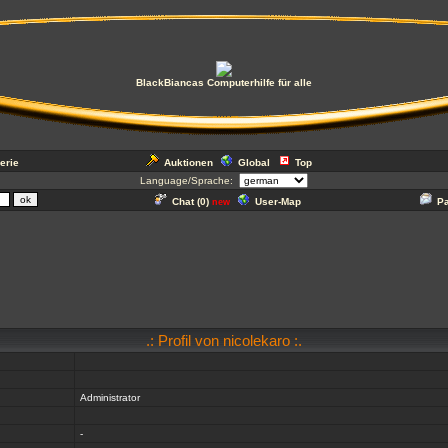
BlackBiancas Computerhilfe für alle
erie
Auktionen
Global
Top
Language/Sprache:
Chat (
0
)
User-Map
P
new
.: Profil von nicolekaro :.
Administrator
-