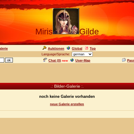
Miris
Gilde
lerie
Auktionen
Global
Top
Language/Sprache:
Chat (
0
)
User-Map
Pas
new
.: Bilder-Galerie :.
noch keine Galerie vorhanden
neue Galerie erstellen