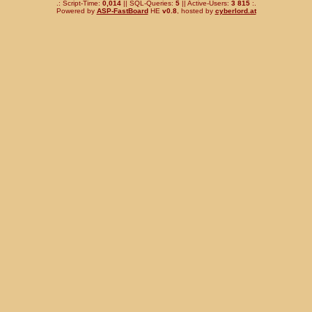
.: Script-Time:
0,014
|| SQL-Queries:
5
|| Active-Users:
3 815
:.
Powered by
ASP-FastBoard
HE
v0.8
, hosted by
cyberlord.at