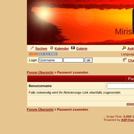
Miris
Suchen
Kalender
Galerie
Auk
Languag
Login:
Cha
Forum Übersicht
» Passwort zusenden
.: P
Benutzername
Falls notwendig wird Ihr Aktivierungs-Link ebenfalls zugesendet.
eige
Forum Übersicht
» Passwort zusenden
.: Script-Time:
0,000
|
Powered by
ASP-Fas