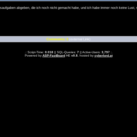
usaufgaben abgeben, die ich noch nicht gemacht habe, und ich habe immer noch keine Lust, 
Comments: 3
(external Link)
.: Script-Time:
0.018
|| SQL-Queries:
7
|| Active-Users:
3,797
:.
Powered by
ASP-FastBoard
HE
v0.8
, hosted by
cyberlord.at