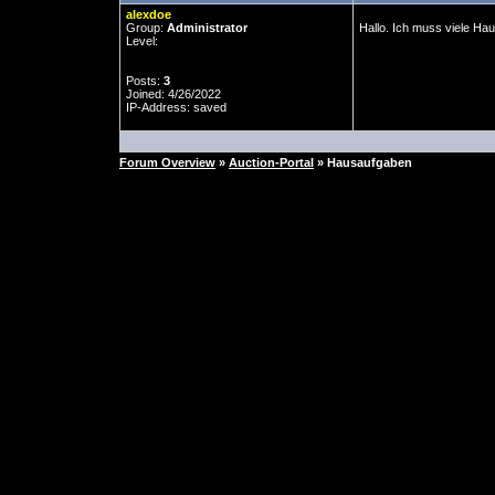
alexdoe
Group:
Administrator
Hallo. Ich muss viele Ha
Level:
Posts:
3
Joined: 4/26/2022
IP-Address: saved
Forum Overview
»
Auction-Portal
» Hausaufgaben