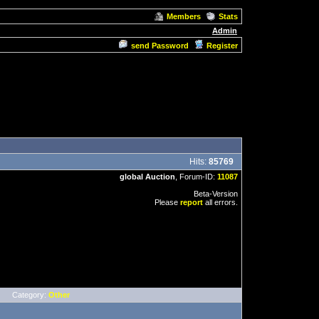
Members
Stats
Admin
send Password
Register
Hits:
85769
global Auction
, Forum-ID:
11087
Beta-Version
Please
report
all errors.
Category:
Other