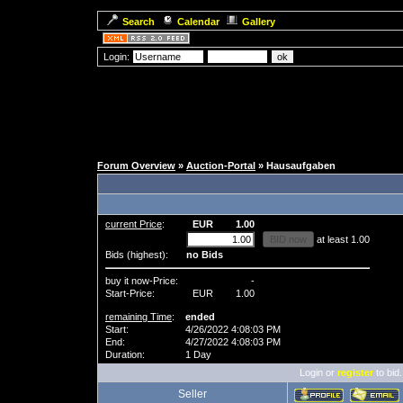
Search
Calendar
Gallery
Login:
Forum Overview
»
Auction-Portal
» Hausaufgaben
current Price
:
EUR
1.00
at least 1.00
Bids (highest):
no Bids
buy it now-Price:
-
Start-Price:
EUR
1.00
remaining Time
:
ended
Start:
4/26/2022 4:08:03 PM
End:
4/27/2022 4:08:03 PM
Duration:
1 Day
Login or
register
to bid.
Seller