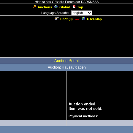
Hier ist das Offizielle Forum der DARKNESS
Auctions
Global
Top
Language/Sprache:
Chat (
0
)
User-Map
new
.: Auction-Portal :.
Auction
: Hausaufgaben
Auction ended.
Item was not sold.
Payment methods: