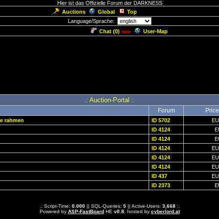
Hier ist das Offizielle Forum der DARKNESS
Auctions
Global
Top
Language/Sprache:
Chat (
0
)
User-Map
new
.: Auction-Portal :.
Forum
Price
hne rahmen
ID 5702
E
ID 4124
E
ID 4124
E
ID 4124
E
ID 4124
E
ID 4124
E
ID 437
E
ID 2373
E
.: Script-Time:
0.000
|| SQL-Queries:
5
|| Active-Users:
3,668
:.
Powered by
ASP-FastBoard
HE
v0.8
, hosted by
cyberlord.at