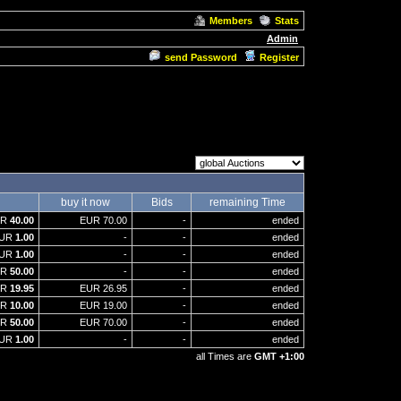
Members
Stats
Admin
send Password
Register
buy it now
Bids
remaining Time
UR
40.00
EUR 70.00
-
ended
UR
1.00
-
-
ended
UR
1.00
-
-
ended
UR
50.00
-
-
ended
UR
19.95
EUR 26.95
-
ended
UR
10.00
EUR 19.00
-
ended
UR
50.00
EUR 70.00
-
ended
UR
1.00
-
-
ended
all Times are
GMT +1:00