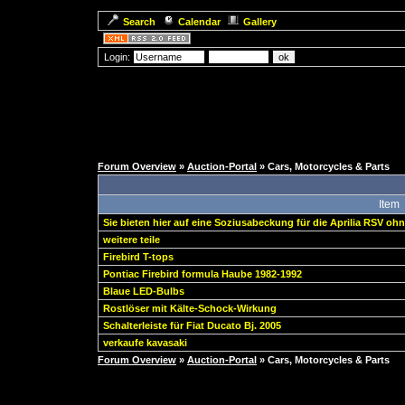
Search
Calendar
Gallery
Login:
Forum Overview
»
Auction-Portal
» Cars, Motorcycles & Parts
Item
Sie bieten hier auf eine Soziusabeckung für die Aprilia RSV o
weitere teile
Firebird T-tops
Pontiac Firebird formula Haube 1982-1992
Blaue LED-Bulbs
Rostlöser mit Kälte-Schock-Wirkung
Schalterleiste für Fiat Ducato Bj. 2005
verkaufe kavasaki
Forum Overview
»
Auction-Portal
» Cars, Motorcycles & Parts