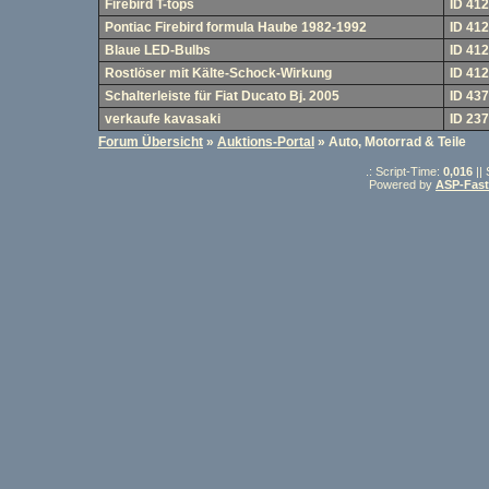
Firebird T-tops
ID 41
Pontiac Firebird formula Haube 1982-1992
ID 41
Blaue LED-Bulbs
ID 41
Rostlöser mit Kälte-Schock-Wirkung
ID 41
Schalterleiste für Fiat Ducato Bj. 2005
ID 437
verkaufe kavasaki
ID 23
Forum Übersicht
»
Auktions-Portal
» Auto, Motorrad & Teile
.: Script-Time:
0,016
||
Powered by
ASP-Fas