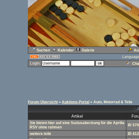
Suchen
Kalender
Galerie
Au
Language
Login:
Cha
Forum Übersicht
»
Auktions-Portal
» Auto, Motorrad & Teile
.: 
Artikel
For
Sie bieten hier auf eine Soziusabeckung für die Aprilia
ID 57
RSV ohne rahmen
weitere teile
ID 41