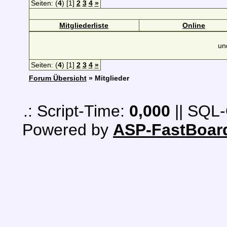
Seiten: (
4
) [1]
2
3
4
»
Mitgliederliste
Online
un
Seiten: (
4
) [1]
2
3
4
»
Forum Übersicht
» Mitglieder
.: Script-Time:
0,000
|| SQL-
Powered by
ASP-FastBoar