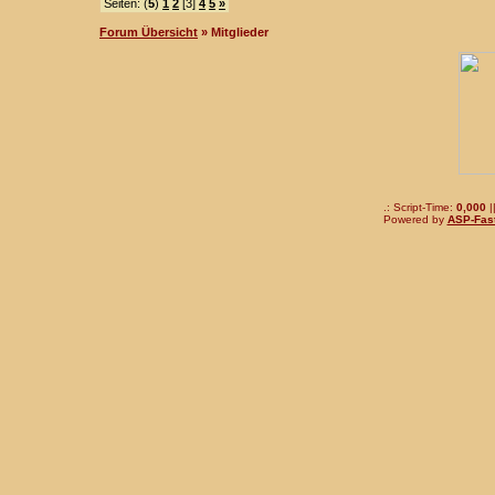
Seiten: (
5
)
1
2
[3]
4
5
»
Forum Übersicht
» Mitglieder
.: Script-Time:
0,000
|
Powered by
ASP-Fas