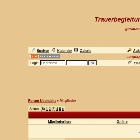
Trauerbegleit
gewidme
Suchen
Kalender
Galerie
Auk
Languag
Login:
Cha
Forum Übersicht
» Mitglieder
Seiten: (
5
)
1
2
[3]
4
5
»
Mitgliederliste
Online