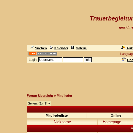
Trauerbegleit
gewidme
Suchen
Kalender
Galerie
Auk
Languag
Login:
Cha
Forum Übersicht
» Mitglieder
Seiten: (
1
) [1]
»
Mitgliederliste
Online
Nickname
Homepage
.: 