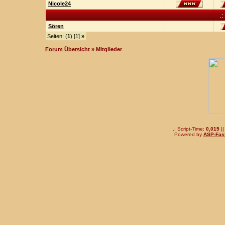
Nicole24
.
Sören
Seiten: (
1
) [1]
»
Forum Übersicht
» Mitglieder
.: Script-Time:
0,015
||
Powered by
ASP-Fas