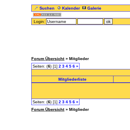
Suchen
Kalender
Galerie
Login:
Forum Übersicht
» Mitglieder
Seiten: (
6
) [1]
2
3
4
5
6
»
Mitgliederliste
Seiten: (
6
) [1]
2
3
4
5
6
»
Forum Übersicht
» Mitglieder