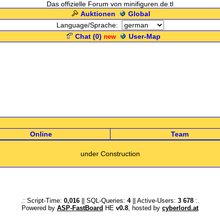
Das offizielle Forum von minifiguren.de.tl
Auktionen
Global
Language/Sprache:
Chat (
0
)
User-Map
new
.: Mitglieder :.
Online
Team
under Construction
.: Script-Time:
0,016
|| SQL-Queries:
4
|| Active-Users:
3 678
:.
Powered by
ASP-FastBoard
HE
v0.8
, hosted by
cyberlord.at