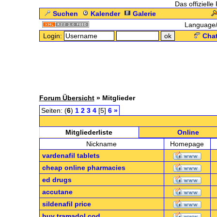
Das offizielle
Suchen
Kalender
Galerie
Language
Login:
Chat
Forum Übersicht
» Mitglieder
Seiten: (
6
)
1
2
3
4
[5]
6
»
Mitgliederliste
Online
Nickname
Homepage
vardenafil tablets
cheap online pharmacies
ed drugs
accutane
sildenafil price
buy tramadol cod