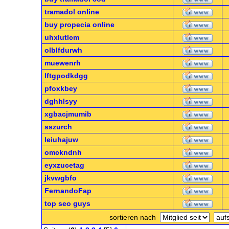
tramadol online
buy propecia online
uhxlutlcm
olblfdurwh
muewenrh
lftgpodkdgg
pfoxkbey
dghhlsyy
xgbacjmumib
sszurch
leiuhajuw
omckndnh
eyxzucetag
jkvwgbfo
FernandoFap
top seo guys
sortieren nach