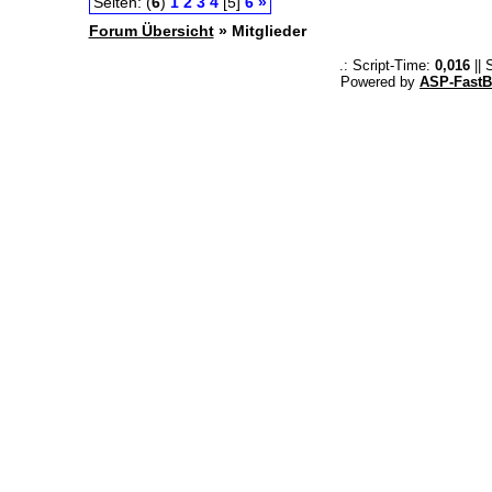
Seiten: (
6
)
1
2
3
4
[5]
6
»
Forum Übersicht
» Mitglieder
.: Script-Time:
0,016
|| 
Powered by
ASP-FastB