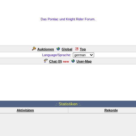
Das Pontiac und Knight Rider Forum.
Auktionen
Global
Top
Language/Sprache:
Chat (
0
)
User-Map
new
.: Statistiken :.
Aktivitäten
Rekorde