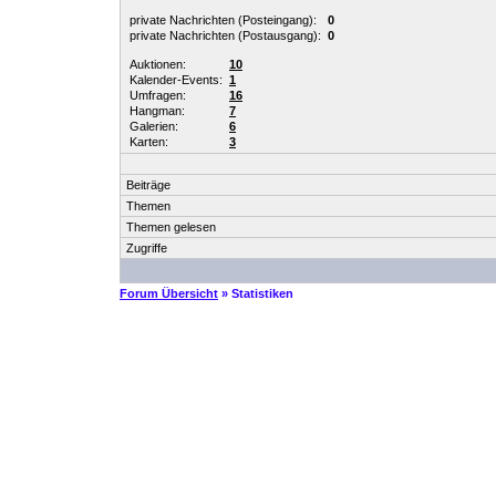
private Nachrichten (Posteingang):
0
private Nachrichten (Postausgang):
0
Auktionen:
10
Kalender-Events:
1
Umfragen:
16
Hangman:
7
Galerien:
6
Karten:
3
Beiträge
Themen
Themen gelesen
Zugriffe
Forum Übersicht
» Statistiken