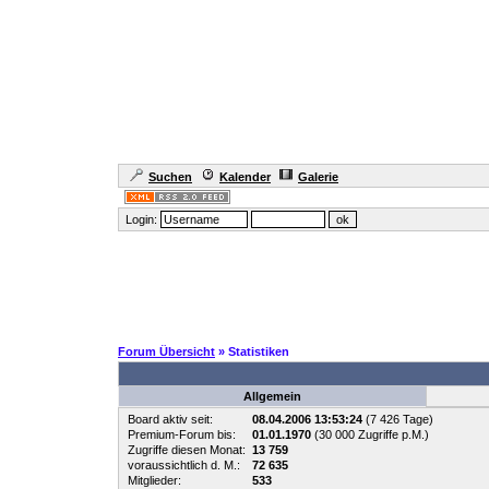
Suchen
Kalender
Galerie
Login:
Forum Übersicht
» Statistiken
Allgemein
Board aktiv seit:
08.04.2006 13:53:24
(7 426 Tage)
Premium-Forum bis:
01.01.1970
(30 000 Zugriffe p.M.)
Zugriffe diesen Monat:
13 759
voraussichtlich d. M.:
72 635
Mitglieder:
533