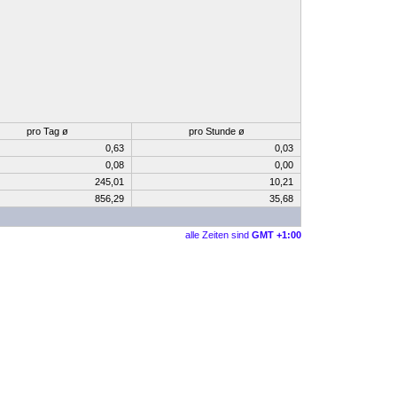
pro Tag ø
pro Stunde ø
0,63
0,03
0,08
0,00
245,01
10,21
856,29
35,68
alle Zeiten sind
GMT +1:00