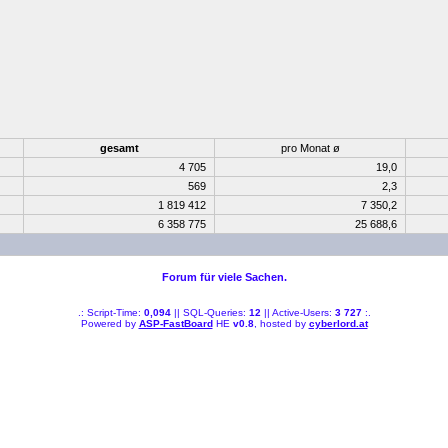
gesamt
pro Monat ø
4 705
19,0
569
2,3
1 819 412
7 350,2
6 358 775
25 688,6
Forum für viele Sachen.
.: Script-Time:
0,094
|| SQL-Queries:
12
|| Active-Users:
3 727
:.
Powered by
ASP-FastBoard
HE
v0.8
, hosted by
cyberlord.at