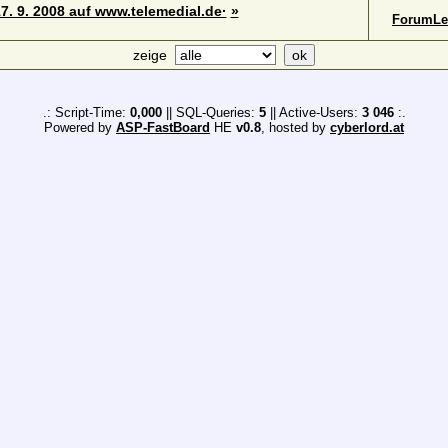
7. 9. 2008 auf www.telemedial.de·
»
ForumLe
zeige
.: Script-Time:
0,000
|| SQL-Queries:
5
|| Active-Users:
3 046
:.
Powered by
ASP-FastBoard
HE
v0.8
, hosted by
cyberlord.at