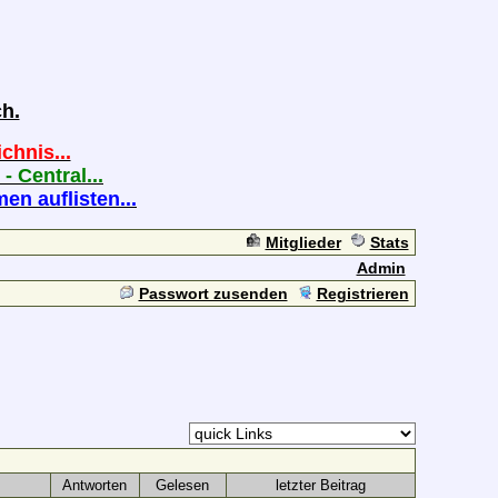
h.
chnis...
 - Central...
n auflisten...
Mitglieder
Stats
Admin
Passwort zusenden
Registrieren
Antworten
Gelesen
letzter Beitrag