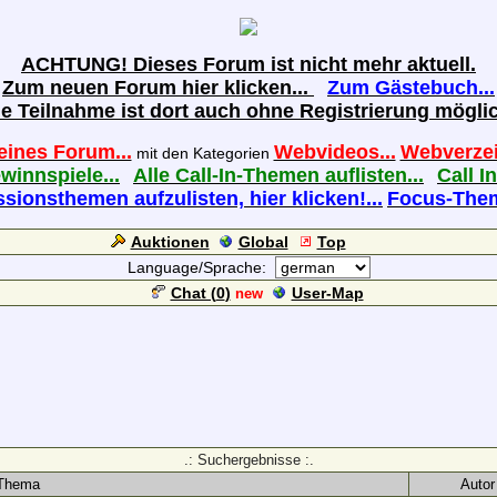
ACHTUNG! Dieses Forum ist nicht mehr aktuell.
Zum neuen Forum hier klicken...
Zum Gästebuch...
ie Teilnahme ist dort auch ohne Registrierung möglic
eines Forum...
Webvideos...
Webverzei
mit den Kategorien
ewinnspiele...
Alle Call-In-Themen auflisten...
Call In
sionsthemen aufzulisten, hier klicken!...
Focus-Theme
Auktionen
Global
Top
Language/Sprache:
Chat (
0
)
User-Map
new
.: Suchergebnisse :.
Thema
Autor