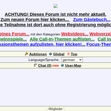
ACHTUNG! Dieses Forum ist nicht mehr aktuell.
Zum neuen Forum hier klicken...
Zum Gästebuch...
ie Teilnahme ist dort auch ohne Registrierung möglic
eines Forum...
Webvideos...
Webverzei
mit den Kategorien
ewinnspiele...
Alle Call-In-Themen auflisten...
Call In
sionsthemen aufzulisten, hier klicken!...
Focus-Theme
Auktionen
Global
Top
Language/Sprache:
Chat (
0
)
User-Map
new
.: Mitglieder :.