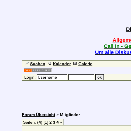
D
Allgem
Call In - G
Um alle Diskus
Suchen
Kalender
Galerie
Login:
Forum Übersicht
» Mitglieder
Seiten: (
4
) [1]
2
3
4
»