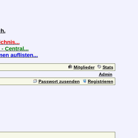
h.
chnis...
 - Central...
n auflisten...
Mitglieder
Stats
Admin
Passwort zusenden
Registrieren