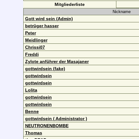
Mitgliederliste
Nickname
Gott wird sein (Admin)
betrüger hasser
Peter
Meidlinger
Chrissi07
Freddi
Zylote anführer der Masajaner
gottwirdsein (fake)
gottwirdsein
gottwirdsein
Lolita
gottwirdsein
gottwirdsein
Benne
gottwirdsein ( Administrator )
NEUTRONENBOMBE
Thomas