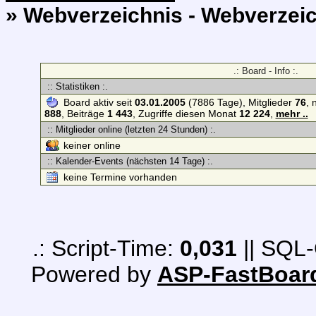
» Webverzeichnis - Webverzeic
.: Board - Info :.
:: Statistiken :.
Board aktiv seit
03.01.2005
(7886 Tage), Mitglieder
76
, 
888
, Beiträge
1 443
, Zugriffe diesen Monat
12 224
,
mehr ..
:: Mitglieder online (letzten 24 Stunden) :.
keiner online
:: Kalender-Events (nächsten 14 Tage) :.
keine Termine vorhanden
.: Script-Time:
0,031
|| SQL-
Powered by
ASP-FastBoar