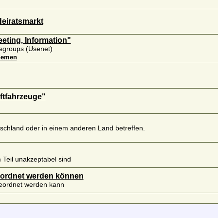
Heiratsmarkt
ting, Information"
sgroups (Usenet)
hemen
ftfahrzeuge"
schland oder in einem anderen Land betreffen.
Teil unakzeptabel sind
geordnet werden können
geordnet werden kann