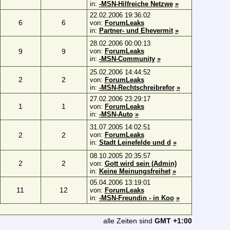
in:
-MSN-Hilfreiche Netzwe
»
22.02.2006 19:36:02
6
6
von:
ForumLeaks
in:
Partner- und Ehevermit
»
28.02.2006 00:00:13
9
9
von:
ForumLeaks
in:
-MSN-Community
»
25.02.2006 14:44:52
2
2
von:
ForumLeaks
in:
-MSN-Rechtschreibrefor
»
27.02.2006 23:29:17
1
1
von:
ForumLeaks
in:
-MSN-Auto
»
31.07.2005 14:02:51
2
2
von:
ForumLeaks
in:
Stadt Leinefelde und d
»
08.10.2005 20:35:57
2
2
von:
Gott wird sein (Admin)
in:
Keine Meinungsfreihet
»
05.04.2006 13:19:01
11
12
von:
ForumLeaks
in:
-MSN-Freundin - in Koo
»
alle Zeiten sind
GMT +1:00