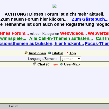
ACHTUNG! Dieses Forum ist nicht mehr aktuell.
Zum neuen Forum hier klicken...
Zum Gästebuch...
ie Teilnahme ist dort auch ohne Registrierung möglic
eines Forum...
Webvideos...
Webverzei
mit den Kategorien
ewinnspiele...
Alle Call-In-Themen auflisten...
Call In
sionsthemen aufzulisten, hier klicken!...
Focus-Theme
Auktionen
Global
Top
Language/Sprache:
Chat (
0
)
User-Map
new
Forum