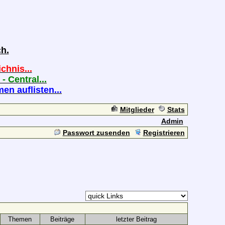
h.
chnis...
 - Central...
n auflisten...
Mitglieder
Stats
Admin
Passwort zusenden
Registrieren
Themen
Beiträge
letzter Beitrag