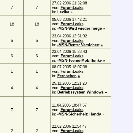
27.02.2006 21:32:08
7
7
von:
ForumLeaks
in:
Lexika
»
05.03.2006 17:42:21
18
18
von:
ForumLeaks
in:
-MSN-Wird wieder herge
»
23.04.2006 13:51:32
5
5
von:
ForumLeaks
in:
-MSN-Rente: Versichert
»
23.04.2006 15:28:43
6
6
von:
ForumLeaks
in:
-MSN-Teenie-Mobilfunkv
»
08.07.2005 18:07:38
1
1
von:
ForumLeaks
in:
Fernsehen
»
25.11.2005 12:21:20
4
4
von:
ForumLeaks
in:
Betriebssystem Windows
»
11.04.2006 18:47:57
7
7
von:
ForumLeaks
in:
-MSN-Sicherheit: Handy
»
22.02.2006 11:54:47
2
2
von:
ForumLeaks