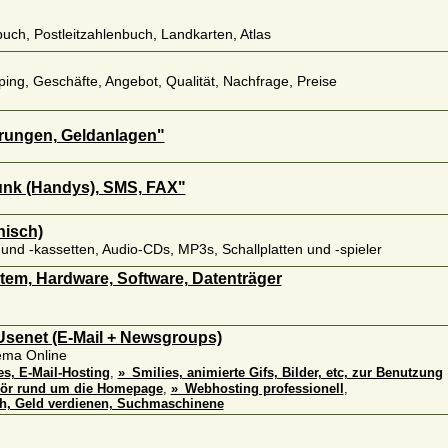
uch, Postleitzahlenbuch, Landkarten, Atlas
ping, Geschäfte, Angebot, Qualität, Nachfrage, Preise
rungen, Geldanlagen"
unk (Handys), SMS, FAX"
nisch)
r und -kassetten, Audio-CDs, MP3s, Schallplatten und -spieler
em, Hardware, Software, Datenträger
 Usenet (E-Mail + Newsgroups)
ema Online
, E-Mail-Hosting
,
»_Smilies, animierte Gifs, Bilder, etc, zur Benutzung
hör rund um die Homepage
,
»_Webhosting professionell
,
h, Geld verdienen, Suchmaschinene