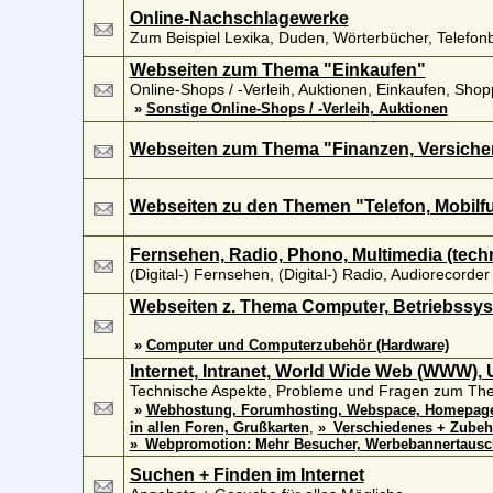
Online-Nachschlagewerke
Zum Beispiel Lexika, Duden, Wörterbücher, Telefonb
Webseiten zum Thema "Einkaufen"
Online-Shops / -Verleih, Auktionen, Einkaufen, Shop
»
Sonstige Online-Shops / -Verleih, Auktionen
Webseiten zum Thema "Finanzen, Versiche
Webseiten zu den Themen "Telefon, Mobilf
Fernsehen, Radio, Phono, Multimedia (tech
(Digital-) Fernsehen, (Digital-) Radio, Audiorecorde
Webseiten z. Thema Computer, Betriebssyst
»
Computer und Computerzubehör (Hardware)
Internet, Intranet, World Wide Web (WWW),
Technische Aspekte, Probleme und Fragen zum Th
»
Webhostung, Forumhosting, Webspace, Homepages
in allen Foren, Grußkarten
,
»_Verschiedenes + Zube
»_Webpromotion: Mehr Besucher, Werbebannertausc
Suchen + Finden im Internet