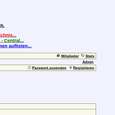
h.
chnis...
 - Central...
n auflisten...
Mitglieder
Stats
Admin
Passwort zusenden
Registrieren