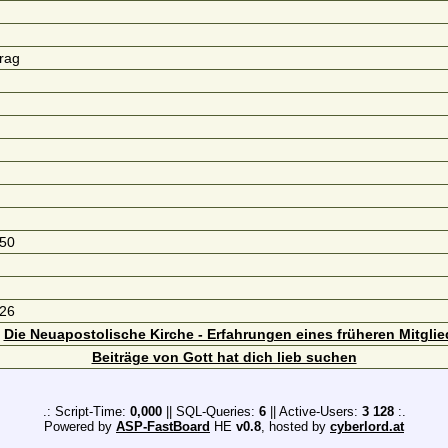
trag
:50
:26
d
Die Neuapostolische Kirche - Erfahrungen eines früheren Mitglie
Beiträge von Gott hat dich lieb suchen
.: Script-Time:
0,000
|| SQL-Queries:
6
|| Active-Users:
3 128
:.
Powered by
ASP-FastBoard
HE
v0.8
, hosted by
cyberlord.at