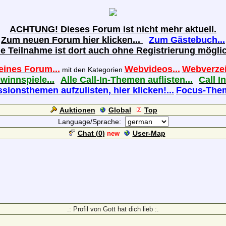
ACHTUNG! Dieses Forum ist nicht mehr aktuell.
Zum neuen Forum hier klicken...
Zum Gästebuch...
ie Teilnahme ist dort auch ohne Registrierung möglic
eines Forum...
Webvideos...
Webverzei
mit den Kategorien
ewinnspiele...
Alle Call-In-Themen auflisten...
Call In
sionsthemen aufzulisten, hier klicken!...
Focus-Theme
Auktionen
Global
Top
Language/Sprache:
Chat (
0
)
User-Map
new
.: Profil von Gott hat dich lieb :.