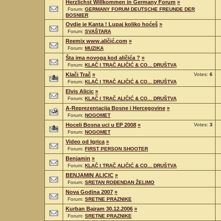
Herzlichst Willkommen in Germany Forum
»
Forum:
GERMANY FORUM DEUTSCHE FREUNDE DER
BOSNIER
Ovdje je Kanta ! Lupaj koliko hoćeš
»
Forum:
SVAŠTARA
Reemix www.aličić.com
»
Forum:
MUZIKA
Šta ima novoga kod aličića ?
»
Forum:
KLAČ I TRAČ ALIČIĆ & CO... DRUŠTVA
Klači Trač
»
Votes:
6
Forum:
KLAČ I TRAČ ALIČIĆ & CO... DRUŠTVA
Elvis Alicic
»
Forum:
KLAČ I TRAČ ALIČIĆ & CO... DRUŠTVA
A-Reprezentacija Bosne i Hercegovine
»
Forum:
NOGOMET
Hoceli Bosna uci u EP 2008
»
Votes:
3
Forum:
NOGOMET
Video od Igrica
»
Forum:
FIRST PERSON SHOOTER
Benjamin
»
Forum:
KLAČ I TRAČ ALIČIĆ & CO... DRUŠTVA
BENJAMIN ALICIC
»
Forum:
SRETAN ROĐENDAN ŽELIMO
Nova Godina 2007
»
Forum:
SRETNE PRAZNIKE
Kurban Bajram 30.12.2006
»
Forum:
SRETNE PRAZNIKE