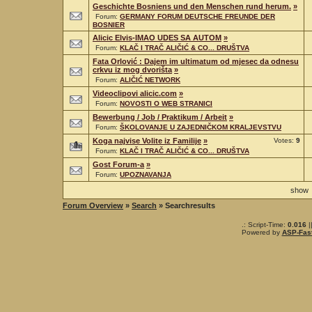
Geschichte Bosniens und den Menschen rund herum.
»
Forum:
GERMANY FORUM DEUTSCHE FREUNDE DER
BOSNIER
Alicic Elvis-IMAO UDES SA AUTOM
»
Forum:
KLAČ I TRAČ ALIČIĆ & CO... DRUŠTVA
Fata Orlović : Dajem im ultimatum od mjesec da odnesu
crkvu iz mog dvorišta
»
Forum:
ALIČIĆ NETWORK
Videoclipovi alicic.com
»
Forum:
NOVOSTI O WEB STRANICI
Bewerbung / Job / Praktikum / Arbeit
»
Forum:
ŠKOLOVANJE U ZAJEDNIČKOM KRALJEVSTVU
Koga najvise Volite iz Familije
»
Votes:
9
Forum:
KLAČ I TRAČ ALIČIĆ & CO... DRUŠTVA
Gost Forum-a
»
Forum:
UPOZNAVANJA
sho
Forum Overview
»
Search
» Searchresults
.: Script-Time:
0.016
|
Powered by
ASP-Fas