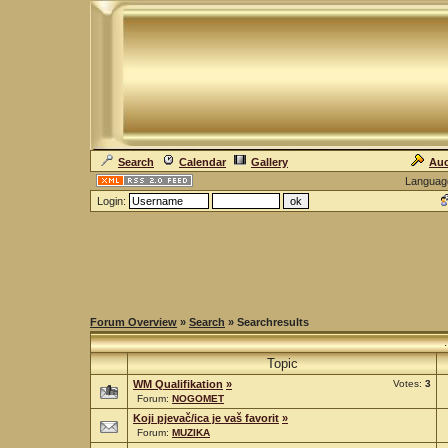
Search
Calendar
Gallery
Auc
Languag
Login:
Forum Overview
»
Search
» Searchresults
Topic
WM Qualifikation
»
Votes:
3
Forum:
NOGOMET
Koji pjevač/ica je vaš favorit
»
Forum:
MUZIKA