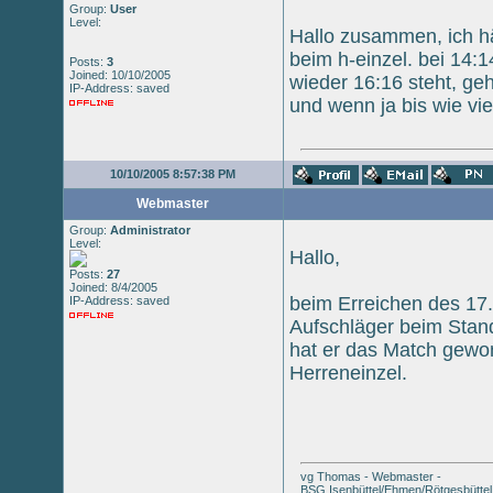
Group:
User
Level:
Hallo zusammen, ich hä
beim h-einzel. bei 14:
Posts:
3
Joined: 10/10/2005
wieder 16:16 steht, ge
IP-Address: saved
und wenn ja bis wie vie
10/10/2005 8:57:38 PM
Webmaster
Group:
Administrator
Level:
Hallo,
Posts:
27
Joined: 8/4/2005
beim Erreichen des 17. 
IP-Address: saved
Aufschläger beim Stan
hat er das Match gewon
Herreneinzel.
vg Thomas - Webmaster -
BSG Isenbüttel/Ehmen/Rötgesbüttel