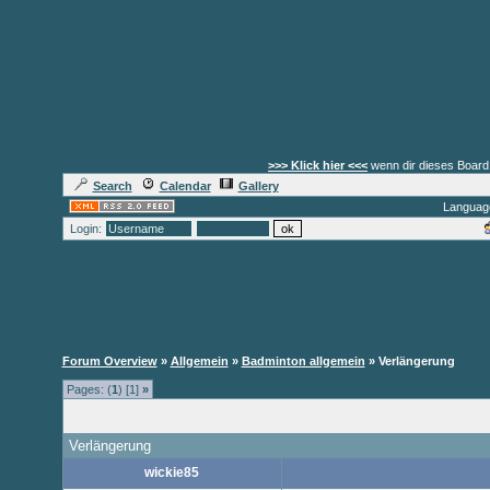
>>> Klick hier <<<
wenn dir dieses Board 
Search
Calendar
Gallery
Languag
Login:
Forum Overview
»
Allgemein
»
Badminton allgemein
» Verlängerung
Pages: (
1
) [1]
»
Verlängerung
wickie85