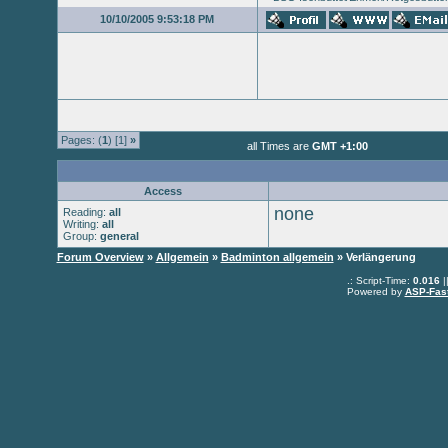
10/10/2005 9:53:18 PM
Pages: (
1
) [1]
»
all Times are
GMT +1:00
Access
none
Reading:
all
Writing:
all
Group:
general
Forum Overview
»
Allgemein
»
Badminton allgemein
» Verlängerung
.: Script-Time:
0.016
|
Powered by
ASP-Fas