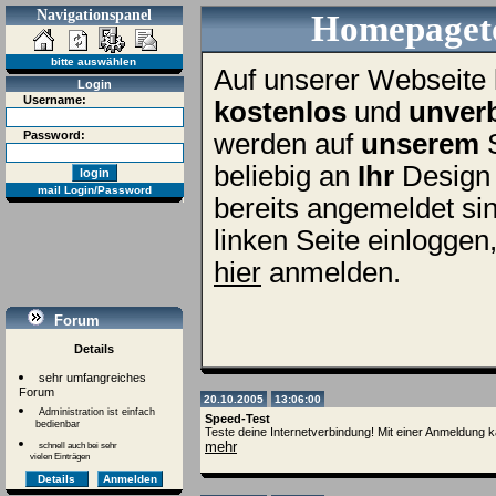
Navigationspanel
Homepageto
bitte auswählen
Auf unserer Webseite 
Login
Username:
kostenlos
und
unverb
Password:
werden auf
unserem
S
beliebig an
Ihr
Design 
mail Login/Password
bereits angemeldet sin
linken Seite einloggen
hier
anmelden.
Forum
Details
sehr umfangreiches
Forum
20.10.2005
13:06:00
Administration ist einfach
Speed-Test
bedienbar
Teste deine Internetverbindung! Mit einer Anmeldung 
mehr
schnell auch bei sehr
vielen Einträgen
Details
Anmelden