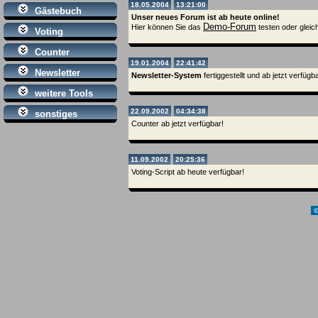
18.05.2004
13:21:00
Gästebuch
Unser neues Forum ist ab heute online!
Demo-Forum
Hier können Sie das
testen oder gleic
Voting
Counter
19.01.2004
22:41:42
Newsletter
Newsletter-System
fertiggestellt und ab jetzt verfügba
weitere Tools
22.09.2002
04:34:38
sonstiges
Counter ab jetzt verfügbar!
11.09.2002
20:25:36
Voting-Script ab heute verfügbar!
©