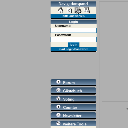
Navigationspanel
bitte auswählen
Login
Username:
Password:
mail Login/Password
Forum
Gästebuch
Voting
Counter
Newsletter
weitere Tools