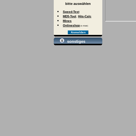
bitte auswählen
Speed-Test
MD5-Tool
Hits-Calc
,
Mines
Onlineshop
(in Arbeit)
Anmelden
sonstiges