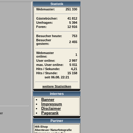
Statistik
Webmaster:
251 330
Gästebücher:
41 812
Umfragen:
5 394
Foren:
12 916
Besucher heute:
753
Besucher
2 455
gestern:
Webmaster
1
online:
User online:
2 997
max. User online:
5 011
Hits / Sekunde:
4,21
Hits / Stunde:
15 158
seit 06.08. 22:21
weitere Statistiken
internes
Banner
Impressum
Disclaimer
Pagerank
Partner
Hifi-Shop
Abenteuer Naturfotografie