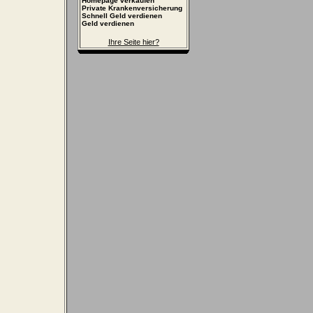
Homepage verkaufen
Private Krankenversicherung
Schnell Geld verdienen
Geld verdienen
Ihre Seite hier?