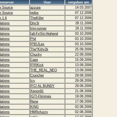
meserver
User
vergeben am
ke Source
azzura
14.03.2007
ke Source
redox
07.12.2006
e 1.6
TheKiller
07.12.2006
ations
Driv3r
28.11.2006
ations
tmn-runner
28.11.2006
ations
[all-Fx]Sir.Highend
03.10.2006
ations
Phil
03.10.2006
ations
[PB]JLex
03.10.2006
ations
The^Kitty2k
25.09.2006
ations
Chucky
22.09.2006
ations
Caipi
15.09.2006
ations
[FR]Kick
13.09.2006
ations
THE_REAL_NEO
13.09.2006
ations
Cruncher
29.08.2006
ations
Icy
29.08.2006
ations
[FC[ AL BUNDY
29.08.2006
ations
Xenon91
21.08.2006
ations
[GT]-Flimmes
19.08.2006
ations
Rene
17.08.2006
ations
KING
02.08.2006
ations
HMRxfuzzy
02.08.2006