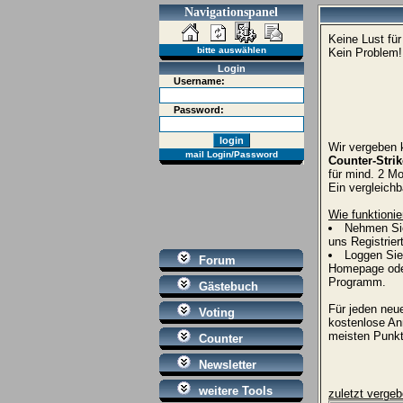
Navigationspanel
Keine Lust fü
bitte auswählen
Kein Problem
Login
Username:
Password:
Wir vergeben 
mail Login/Password
Counter-Strik
für mind. 2 M
Ein vergleich
Wie funktionie
Nehmen Si
uns Registrier
Loggen Sie
Forum
Homepage oder
Programm.
Gästebuch
Für jeden neu
Voting
kostenlose An
meisten Punkt
Counter
Newsletter
weitere Tools
zuletzt verge