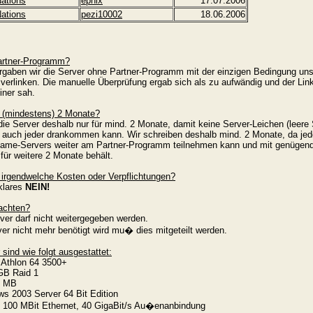
ations
ephix
17.07.2006
ations
pezi10002
18.06.2006
rtner-Programm?
gaben wir die Server ohne Partner-Programm mit der einzigen Bedingung un
erlinken. Die manuelle Überprüfung ergab sich als zu aufwändig und der Link
einer sah.
 (mindestens) 2 Monate?
ie Server deshalb nur für mind. 2 Monate, damit keine Server-Leichen (leere 
 auch jeder drankommen kann. Wir schreiben deshalb mind. 2 Monate, da je
Game-Servers weiter am Partner-Programm teilnehmen kann und mit genügen
für weitere 2 Monate behält.
 irgendwelche Kosten oder Verpflichtungen?
 klares
NEIN!
achten?
er darf nicht weitergegeben werden.
er nicht mehr benötigt wird mu� dies mitgeteilt werden.
sind wie folgt ausgestattet:
Athlon 64 3500+
GB Raid 1
8 MB
s 2003 Server 64 Bit Edition
 100 MBit Ethernet, 40 GigaBit/s Au�enanbindung