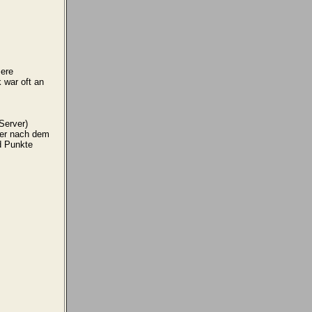
sere
 war oft an
Server)
der nach dem
d Punkte