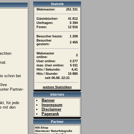
Statistik
Webmaster:
251 331
Gästebücher:
41 812
Umfragen:
5 394
Foren:
12 916
Besucher heute:
1 208
Besucher
2 455
gestern:
Rechten
Webmaster
2
online:
User online:
3 277
nat.
max. User online:
5 011
Hits / Sekunde:
4,41
Hits / Stunde:
15 885
ie schon bei
seit 06.08. 22:21
Ihre
weitere Statistiken
unter Partner-
internes
Banner
t, für jede
Impressum
e mit den
Disclaimer
Pagerank
Partner
Hifi-Shop
Abenteuer Naturfotografie