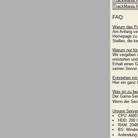
TrackMania N
TrackMania N
FAQ:
Warum das Pa
Am Anfang ver
Homepage zu v
Stellen, die k
Warum nur für
Wir vergeben d
entstehen und
Erhalt eines 
seinen Server 
Entstehen mir
Hier ein ganz
Was ist zu be
Der Game-Serv
Wenn der Serv
Unsere Server 
CPU: AMD 
HDD: 200 
RAM: 204
BS: Window
Anbindung: