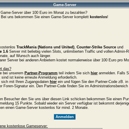
Game-Server
r Game-Server über 100 Euro im Monat zu bezahlen?
! Bei uns bekommen Sie einen Game-Server komplett
kostenlos
!
kostenlos
TrackMania (Nations und United)
,
Counter-Strike Source
und
e 1.6
Server mit beliebig vielen Slots, unlimitierten Traffic und vollen Admin-
onate, auf Wunsch auch länger.
barer Server bei anderen Anbietern kostet normalerweise über 100 Euro pro Mo
rt das?
e bei unserem
Partner-Programm
teil indem Sie sich
hier
anmelden. Falls S
t sind ist keine erneute Anmeldung erforderlich.
 sich mit Ihren Zugangsdaten
hier
ein und fügen Sie den Partner-Code zB. in 
 Foren-Signatur ein. Den Partner-Code finden Sie im Administrationsbereich 
en Besucher den Sie uns über diesen Link schicken bekommen Sie einen Punk
meldung 15 Punkte. Sobald wieder ein Server verfügbar ist bekommt derjenig
en einen Game-Server kostenlos für mind. 2 Monate.
Anmelden
bene kostenlose Gameserver: