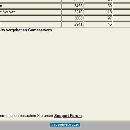
in
3466
39
g Nguyen
3216
118
3003
97
l
2941
45
reits vergebenen Gameservern
.
nformationen besuchen Sie unser
Support-Forum
.
© cyberlord.at 2026