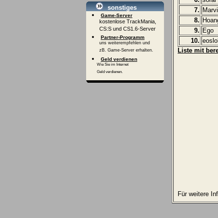
sonstiges
7.
Marv
Game-Server
8.
Hoan
kostenlose TrackMania,
CS:S und CS1.6-Server
9.
Ego
Partner-Programm
10.
eoslo
uns weiterempfehlen und
Liste mit be
zB. Game-Server erhalten.
Geld verdienen
Wie Sie im Internet
Geld verdienen.
Für weitere I