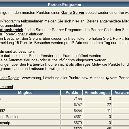
Partner-Programm
jenige mit den meisten Punkten einen
Game-Server
sobald wieder einer frei w
r-Programm teilzunehmen melden Sie sich
hier
an. Bereits angemeldete Mit
eut anmelden!
ationsbereich
finden Sie unter Partner-Programm den Partner-Code, den Sie z
 Foren-Signatur einfügen.
n Besucher, den Sie uns über diesen Link schicken, erhalten Sie 1 Punkt, für
meldung 15 Punkte. Besucher werden pro IP-Adresse und pro Tag nur einmal 
ln sind zu beachten
:
te darf in keinem Popup-Fenster oder Frame geöffnet werden.
keine Automatisierungs- oder Autosurf-Scripts eingesetzt werden.
ngen über den Partner-Link dürfen nicht als alleiniges Motiv die Punkte für 
amm haben und müssen freiwillig sein.
g der Regeln
: Verwarnung, Löschung aller Punkte bzw. Ausschlu� vom Partn
ktestand
:
Mitglied
Punkte
Anmeldungen
Verwar
o
7155
3
6752
22
992
6454
11
as Pachler
4361
0
oyarip
3679
0
3522
48