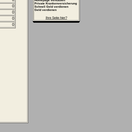
Homepage verkaufen
Private Krankenversicherung
0
Schnell Geld verdienen
Geld verdienen
0
Ihre Seite hier?
0
0