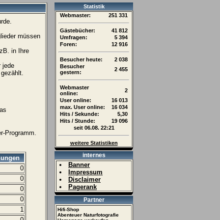
Statistik
Webmaster:
251 331
urde.
Gästebücher:
41 812
glieder müssen
Umfragen:
5 394
Foren:
12 916
B. in Ihre
Besucher heute:
2 038
 jede
Besucher
2 455
gezählt.
gestern:
Webmaster
2
online:
User online:
16 013
max. User online:
16 034
das
Hits / Sekunde:
5,30
Hits / Stunde:
19 096
seit 06.08. 22:21
er-Programm.
weitere Statistiken
internes
nungen
Banner
0
Impressum
0
Disclaimer
Pagerank
0
0
Partner
1
Hifi-Shop
Abenteuer Naturfotografie
0