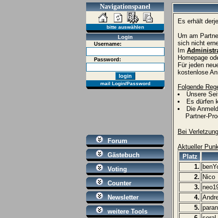
Navigationspanel
Es erhält der
bitte auswählen
Um am Partne
Login
sich nicht ern
Username:
Im
Administr
Homepage oder
Password:
Für jeden neue
kostenlose An
mail Login/Password
Folgende Rege
Unsere Sei
Es dürfen 
Die Anmeldu
Partner-Progr
Bei Verletzun
Forum
Aktueller Pun
Gästebuch
Platz
1.
benY
Voting
2.
Nico
Counter
3.
neo1
Newsletter
4.
Andre
5.
paran
weitere Tools
6.
soral