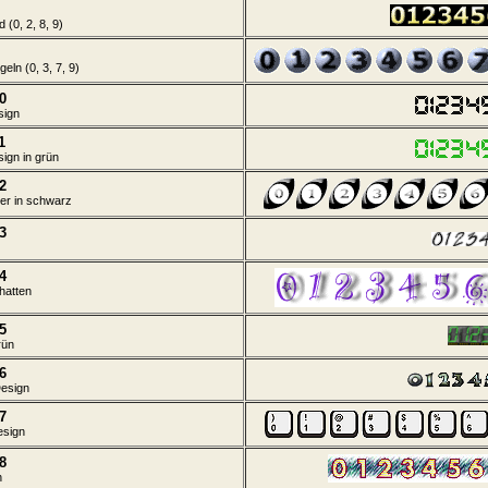
 (0, 2, 8, 9)
eln (0, 3, 7, 9)
0
sign
1
ign in grün
2
er in schwarz
3
4
chatten
5
rün
6
Design
7
esign
8
n