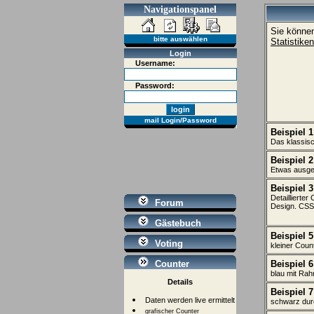
Navigationspanel
Sie könne
bitte auswählen
Statistiken
Login
Username:
Password:
mail Login/Password
Beispiel 1
Das klassis
Beispiel 2
Etwas ausge
Beispiel 3
Detaillierte
Forum
Design. CSS 
Gästebuch
Beispiel 5
Voting
kleiner Coun
Counter
Beispiel 6
blau mit Ra
Details
Beispiel 7
Daten werden live ermittelt
schwarz dur
grafischer Counter