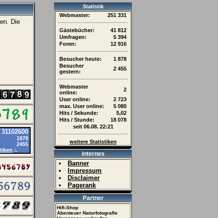
Statistik
Webmaster:
251 331
en. Die
.
Gästebücher:
41 812
Umfragen:
5 394
Foren:
12 916
Besucher heute:
1 878
Besucher
2 455
gestern:
Webmaster
2
online:
User online:
2 723
max. User online:
5 080
Hits / Sekunde:
5,02
Hits / Stunde:
18 078
seit 06.08. 22:21
r
31102600
1878
weitere Statistiken
2455
stiken
:.
internes
Banner
Impressum
Disclaimer
Pagerank
Partner
Hifi-Shop
Abenteuer Naturfotografie