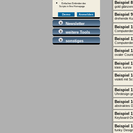
Beispiel 8
Einfaches Einbinden des
gold glänzend
Scripts in Ihre Homepage
Beispiel 9
Demo
Anmelden
drehende Kug
Newsletter
Beispiel 1
Computerde
weitere Tools
Beispiel 1
sonstiges
Computerdes
Beispiel 1
ovaler Count
Beispiel 1
klein, kursiv
Beispiel 1
violett mit S
Beispiel 1
Uhrdesign g
Beispiel 1
abstraktes 
Beispiel 1
Keyboard-D
Beispiel 1
funky Desig