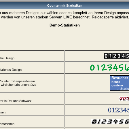
Counter mit Statistiken
n aus mehreren Designs auswählen oder es komplett an Ihrem Design anpass
werden von unseren starken Servern
LIVE
berechnet. Reloadsperre aktiviert
Demo-Statistiken
che Design.
fallenes Design.
Besuche
r Counter mit anpassbarem
heute
wird ebenfalls unterstützt!
gestern
.:
Stati
ter in Rot und Schwarz
hmen
chstrichen