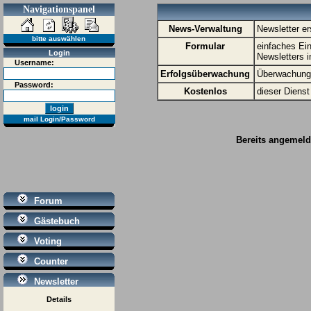
Navigationspanel
News-Verwaltung
Newsletter er
bitte auswählen
Formular
einfaches Ei
Login
Newsletters 
Username:
Erfolgsüberwachung
Überwachung 
Password:
Kostenlos
dieser Dienst
mail Login/Password
Bereits angemelde
Forum
Gästebuch
Voting
Counter
Newsletter
Details