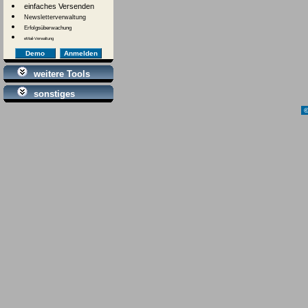
einfaches Versenden
Newsletterverwaltung
Erfolgsüberwachung
eMail-Verwaltung
Demo
Anmelden
weitere Tools
sonstiges
©