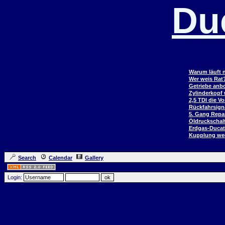
Du
Warum läuft n
Wer weis Rat
Getriebe anb
Zylinderkopf
2,5 TDI die V
Rückfahrsign
5. Gang Repar
Öldruckschal
Erdgas-Duca
Kupplung wec
Search
Calendar
Gallery
Login: