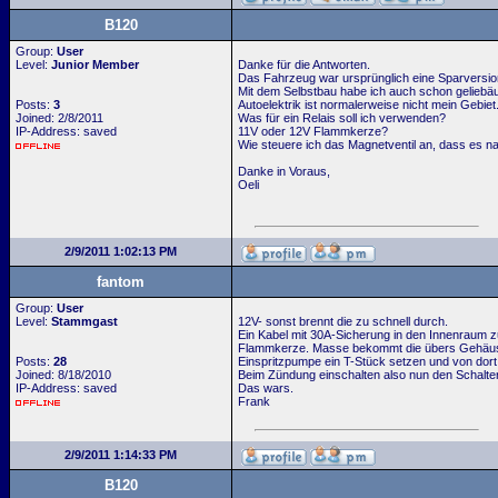
B120
Group:
User
Level:
Junior Member
Danke für die Antworten.
Das Fahrzeug war ursprünglich eine Sparversion
Mit dem Selbstbau habe ich auch schon geliebäu
Posts:
3
Autoelektrik ist normalerweise nicht mein Gebiet
Joined: 2/8/2011
Was für ein Relais soll ich verwenden?
IP-Address: saved
11V oder 12V Flammkerze?
Wie steuere ich das Magnetventil an, dass es na
Danke in Voraus,
Oeli
2/9/2011 1:02:13 PM
fantom
Group:
User
Level:
Stammgast
12V- sonst brennt die zu schnell durch.
Ein Kabel mit 30A-Sicherung in den Innenraum z
Flammkerze. Masse bekommt die übers Gehäuse. V
Posts:
28
Einspritzpumpe ein T-Stück setzen und von dort
Joined: 8/18/2010
Beim Zündung einschalten also nun den Schalter
IP-Address: saved
Das wars.
Frank
2/9/2011 1:14:33 PM
B120