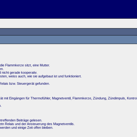
die Flammkerze sitzt, eine Mutter.
en.
 nicht gerade kooperativ.
en, weiss auch, wie sie aufgebaut ist und funktioniert.
Relais bzw. Steuergerät gefunden.
ät mit Eingängen für Thermofühler, Magnetventil, Flammkerze, Zündung, Zündimpuls, Kontro
n.
treffenden Beiträge gelesen.
etn Relais und der Ansteuerung des Magnetventils.
erden und einige Zeit offen bleiben.