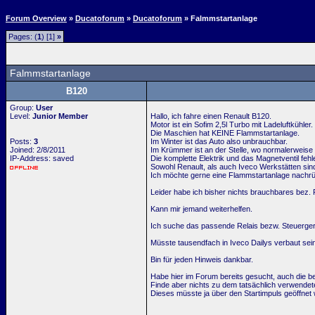
Forum Overview
»
Ducatoforum
»
Ducatoforum
» Falmmstartanlage
Pages: (
1
) [1]
»
Falmmstartanlage
B120
Group:
User
Level:
Junior Member
Hallo, ich fahre einen Renault B120.
Motor ist ein Sofim 2,5l Turbo mit Ladeluftkühler.
Die Maschien hat KEINE Flammstartanlage.
Posts:
3
Im Winter ist das Auto also unbrauchbar.
Joined: 2/8/2011
Im Krümmer ist an der Stelle, wo normalerweise 
IP-Address: saved
Die komplette Elektrik und das Magnetventil fehl
Sowohl Renault, als auch Iveco Werkstätten sind
Ich möchte gerne eine Flammstartanlage nachrüst
Leider habe ich bisher nichts brauchbares bez. 
Kann mir jemand weiterhelfen.
Ich suche das passende Relais bezw. Steuerger
Müsste tausendfach in Iveco Dailys verbaut sei
Bin für jeden Hinweis dankbar.
Habe hier im Forum bereits gesucht, auch die be
Finde aber nichts zu dem tatsächlich verwendet
Dieses müsste ja über den Startimpuls geöffnet w