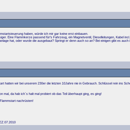
mstartsteuerung haben, würde ich mir gar keine erst einbauen.
siger. Eine Flammkerze passend für's Fahrzeug, ein Magnetventil, Dieselleitungen, Kabel incl
nlage hat, oder wurde die ausgebaut? Springt er denn auch so an? Bei einigen gibt es auch 
rt hatten wir bei unserem 230er die letzten 10Jahre nie in Gebrauch. Schlüssel rein ins Sch
n mal, da hab ich´s halt mal probiert ob das Teil überhaupt ging, es ging!
 Flammstart nachrüsten!
 EZ.07.2010