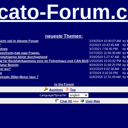
cato-Forum.
neueste Themen:
icht viel in diesem Forum
2/18/2024 10:40:07 AM
by
?
2/2/2023 10:43:45 AM
by
ohren
3/7/2021 7:56:40 PM
by
 wechseln,hab paar Fragen.
2/27/2021 11:56:36 AM
by
orglühlampe blinkt durchgehend
3/18/2020 5:27:47 AM
by
al für Rückfahrkammera vorn im Führerhaus und CAN-BUS
1/25/2020 10:03:02 PM
by
j
atur Bericht
9/24/2019 11:56:25 PM
by
ter wo?
3/22/2019 6:02:36 AM
by
to
3/7/2019 3:10:16 PM
by
hseln 250er Motor raus ?
11/6/2018 12:31:49 AM
by
to the Forum
Auctions
Top
Language/Sprache:
Chat (
0
)
User-Map
new