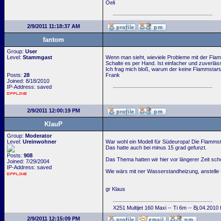
Oeli
2/9/2011 11:18:37 AM
fantom
Group:
User
Level:
Stammgast
Wenn man sieht, wieviele Probleme mit der Flam
Schalte es per Hand. Ist einfacher und zuverläs
Ich frag mich bloß, warum der keine Flammstarta
Posts:
28
Frank
Joined: 8/18/2010
IP-Address: saved
2/9/2011 12:00:19 PM
KlauP
Group:
Moderator
Level:
Ureinwohner
War wohl ein Modell für Südeuropa! Die Flammsta
Das hatte auch bei minus 15 grad gefunzt.
Posts:
908
Das Thema hatten wir hier vor längerer Zeit scho
Joined: 7/29/2004
IP-Address: saved
Wie wärs mit ner Wasserstandheizung, anstelle
gr Klaus
X251 Multijet 160 Maxi -- Ti 6m -- Bj.04.2010
2/9/2011 12:15:09 PM