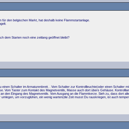
 für den belgischen Markt, hat deshalb keine Flammstartanlage.
gelt.
.
ch dem Starten noch eine zeitlang geöffnet bleibt?
u einen Schalter im Armaturenbrett. . Vom Schalter zur Kontrollleuchte(oder einen Schalter
om Taster zum Kontakt des Magnetventils, Masse auch dort übers Gehäuse. Kontrolllampe fü
 an den Eingang des Magnetventils. Vom Ausgang an die Flammkerze. Sieh zu, dass dort alle
 umlegen, um vorzuglühen, ein wenig warten(die Zeit musst Du rauskriegen, ist auch temper