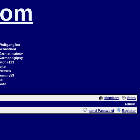
com
Wolfgangfox
Sebastiani
Karmanngipsy
Karmanngipsy
Micha123
elte
Wersch
tommy59
axl
hofa
Members
Stats
Admin
send Password
Register