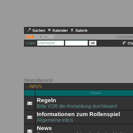
Suchen
Kalender
Galerie
Language
Login:
Cha
Forum Übersicht
-
INFO'S
Forum
Regeln
Bitte VOR der Anmeldung durchlesen!
Informationen zum Rollenspiel
Allgemeine Info's
News