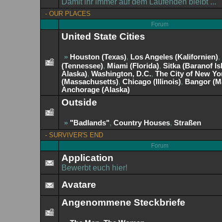
Damit ihr immer auf dem Laufenden bleibt ...
-
OUR PLACES
Forum
United State Cities
»
Houston (Texas)
,
Los Angeles (Kalifornien)
,
(Tennessee)
,
Miami (Florida)
,
Sitka (Baranof Is
Alaska)
,
Washington, D.C.
,
The City of New Yo
(Massachusetts)
,
Chicago (Illinois)
,
Bangor (M
Anchorage (Alaska)
Outside
»
"Badlands"
,
Country Houses
,
Straßen
-
SURVIVER'S END
Forum
Application
Bewerbt euch hier!
Avatare
Angenommene Steckbriefe