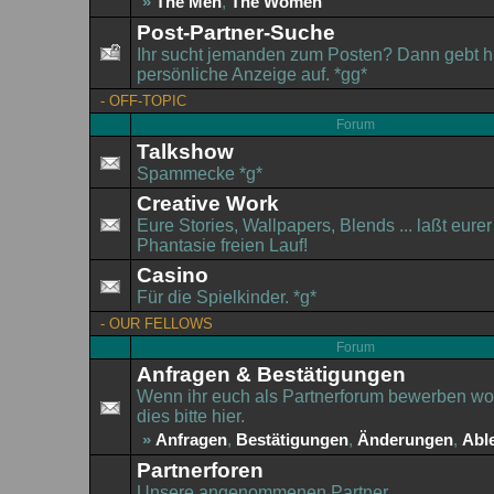
»
The Men
,
The Women
Post-Partner-Suche
Ihr sucht jemanden zum Posten? Dann gebt hi
persönliche Anzeige auf. *gg*
-
OFF-TOPIC
Forum
Talkshow
Spammecke *g*
Creative Work
Eure Stories, Wallpapers, Blends ... laßt eurer
Phantasie freien Lauf!
Casino
Für die Spielkinder. *g*
-
OUR FELLOWS
Forum
Anfragen & Bestätigungen
Wenn ihr euch als Partnerforum bewerben woll
dies bitte hier.
»
Anfragen
,
Bestätigungen
,
Änderungen
,
Abl
Partnerforen
Unsere angenommenen Partner.