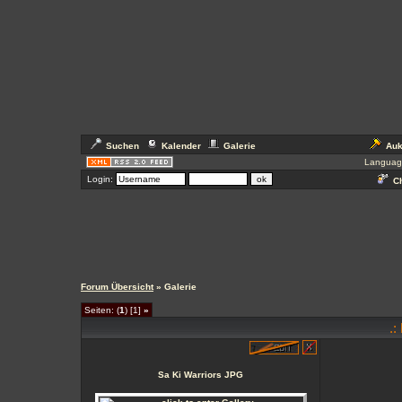
Suchen
Kalender
Galerie
Auk
Languag
Login:
Ch
Forum Übersicht
» Galerie
Seiten: (
1
) [1]
»
.:
Sa Ki Warriors JPG