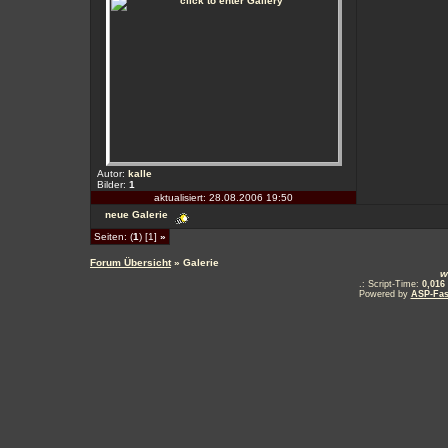
Autor:
kalle
Bilder:
1
aktualisiert: 28.08.2006 19:50
neue Galerie
Seiten: (
1
) [1]
»
Forum Übersicht
» Galerie
w
.: Script-Time:
0,016
Powered by
ASP-Fas