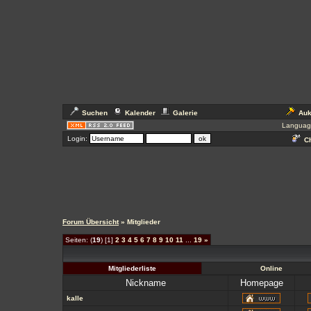
Suchen
Kalender
Galerie
Auk
Languag
Login:
Ch
Forum Übersicht
» Mitglieder
Seiten: (
19
) [1]
2
3
4
5
6
7
8
9
10
11
...
19
»
Mitgliederliste
Online
Nickname
Homepage
kalle