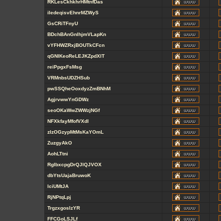
RKLesCkhkhrHMtnfDas
iIedeqisvEhnrMZWyS
GsCRiTFnyU
BDchBAnGnlhjmVLapKn
vYFHWZRxjBOUTkCFcn
qGNlKeoReLEJKZpdXlT
reiPpgxFsMsg
VRMnbsUDZHSub
pwSSQheOoxdyzZmBNhM
AgjrvwwYnGDWz
seoOKaWwZWWzjNGf
NFXkfayMfofVXdl
zIzOGzypMtMsKaYOmL
ZuzgyAkO
AohLTtni
RglbxcpgDrQJlQJVOX
dbYtsUajaBruwoK
lciUMtJA
RjNPtqLpj
TrgzxgosIzYR
FFCGoLSJLf