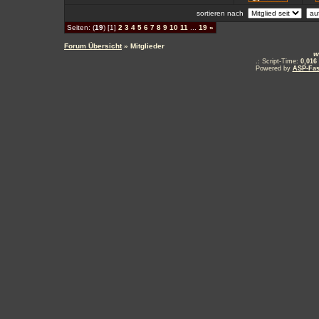
sortieren nach
Seiten: (
19
) [1]
2
3
4
5
6
7
8
9
10
11
...
19
»
Forum Übersicht
» Mitglieder
w
.: Script-Time:
0,016
Powered by
ASP-Fas