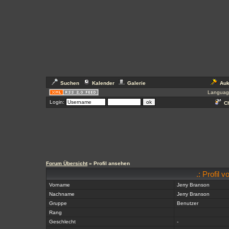
Suchen
Kalender
Galerie
Auk
Languag
Login:
Ch
Forum Übersicht
» Profil ansehen
.: Profil 
Vorname
Jerry Branson
Nachname
Jerry Branson
Gruppe
Benutzer
Rang
Geschlecht
-