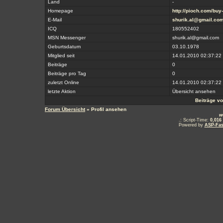
Land
-
Homepage
http://pioch.com/buy
E-Mail
shurik.al@gmail.co
ICQ
180552402
MSN Messenger
shurik.al@gmail.com
Geburtsdatum
03.10.1978
Mitglied seit
14.01.2010 02:37:22
Beiträge
0
Beiträge pro Tag
0
zuletzt Online
14.01.2010 02:37:22
letzte Aktion
Übersicht ansehen
Beiträge v
Forum Übersicht
» Profil ansehen
w
.: Script-Time:
0,016
Powered by
ASP-Fas