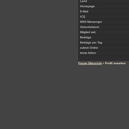
Land
Homepage
E-Mail
ICQ
MSN Messenger
Geburtsdatum
Mitglied seit
Beiträge
Beiträge pro Tag
zuletzt Online
letzte Aktion
Forum Übersicht
» Profil ansehen