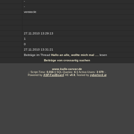
-
-
versteckt
27.11.2010 13:29:13
1
0
27.11.2010 13:31:21
Beiträge im Thread
Hallo an alle, wollte mich mal ....
lesen
Beiträge von crossartig suchen
www.kalle-server.de
.: Script-Time:
0,016
|| SQL-Queries:
6
|| Active-Users:
3 079
:.
Powered by
ASP-FastBoard
HE
v0.8
, hosted by
cyberlord.at