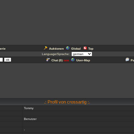
erie
Auktionen
Global
Top
Language/Sprache:
Chat (
0
)
User-Map
P
new
.: Profil von crossartig :.
Tommy
Benutzer
-