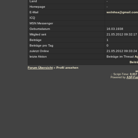
Land
-
Homepage
-
E-Mail
wxlnhsa@gmail.com
ICQ
MSN Messenger
Geburtsdatum
16.03.1938
Mitglied seit
21.05.2012 09:32:17
Beiträge
1
Beiträge pro Tag
0
zuletzt Online
21.05.2012 09:33:24
letzte Aktion
Beiträge im Thread
A
Beitr
Forum Übersicht
» Profil ansehen
w
.: Script-Time:
0,017
Powered by
ASP-Fas