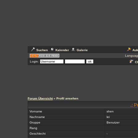
Suchen
Kalender
Galerie
Auk
Languag
Login:
Ch
Forum Übersicht
» Profil ansehen
.: P
Vorname
shen
Nachname
lei
Gruppe
Benutzer
Rang
Geschlecht
-