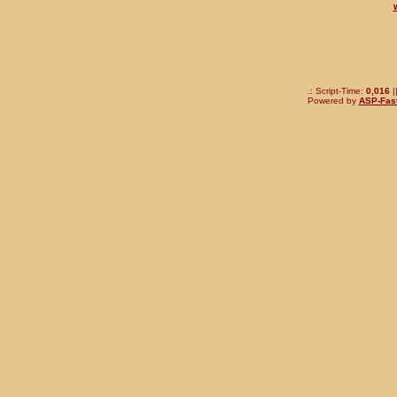
.: Script-Time:
0,016
|
Powered by
ASP-Fas