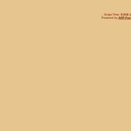
.: Script-Time:
0,016
|
Powered by
ASP-Fas