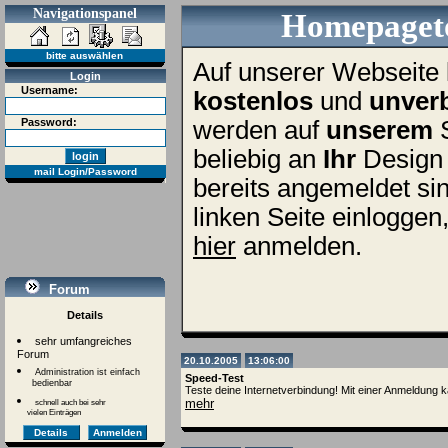
Navigationspanel
Homepageto
bitte auswählen
Auf unserer Webseite 
Login
Username:
kostenlos
und
unverb
Password:
werden auf
unserem
S
beliebig an
Ihr
Design 
mail Login/Password
bereits angemeldet sin
linken Seite einloggen
hier
anmelden.
Forum
Details
sehr umfangreiches
Forum
20.10.2005
13:06:00
Administration ist einfach
Speed-Test
bedienbar
Teste deine Internetverbindung! Mit einer Anmeldung 
mehr
schnell auch bei sehr
vielen Einträgen
Details
Anmelden