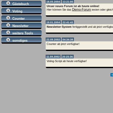
18.05.2004
13:21:00
Gästebuch
Unser neues Forum ist ab heute online!
Demo-Forum
Hier können Sie das
testen oder gleic
Voting
Counter
19.01.2004
22:41:42
Newsletter
Newsletter-System
fertiggestellt und ab jetzt verfügba
weitere Tools
22.09.2002
04:34:38
sonstiges
Counter ab jetzt verfügbar!
11.09.2002
20:25:36
Voting-Script ab heute verfügbar!
©