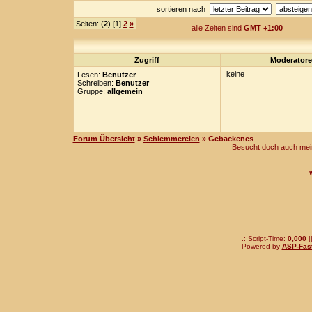
sortieren nach
Seiten: (
2
) [1]
2
»
alle Zeiten sind
GMT +1:00
Zugriff
Moderator
keine
Lesen:
Benutzer
Schreiben:
Benutzer
Gruppe:
allgemein
Forum Übersicht
»
Schlemmereien
» Gebackenes
Besucht doch auch mei
.: Script-Time:
0,000
|
Powered by
ASP-Fas