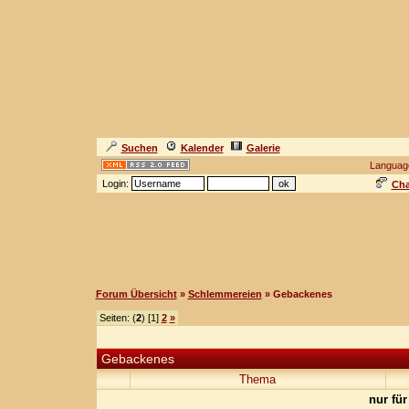
Suchen
Kalender
Galerie
Languag
Login:
Cha
Forum Übersicht
»
Schlemmereien
» Gebackenes
Seiten: (
2
) [1]
2
»
Gebackenes
Thema
nur für